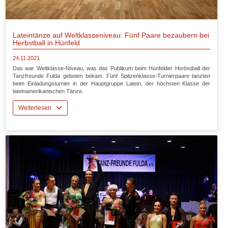
Lateintänze auf Weltklasseniveau: Fünf Paare bezaubern bei
Herbstball in Hünfeld
24.11.2021
Das war Weltklasse-Niveau, was das Publikum beim Hünfelder Herbstball der
Tanzfreunde Fulda geboten bekam. Fünf Spitzenklasse-Turnierpaare tanzten
beim Einladungsturnier in der Hauptgruppe Latein, der höchsten Klasse der
lateinamerikanischen Tänze.
Weiterlesen