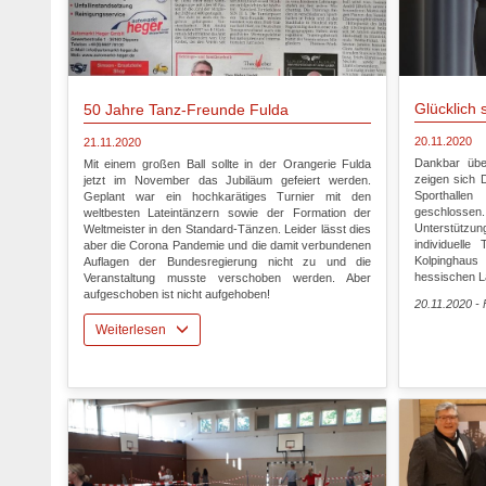
Glücklich 
50 Jahre Tanz-Freunde Fulda
20.11.2020
21.11.2020
Dankbar übe
Mit einem großen Ball sollte in der Orangerie Fulda
zeigen sich 
jetzt im November das Jubiläum gefeiert werden.
Sporthallen
Geplant war ein hochkarätiges Turnier mit den
geschlosse
weltbesten Lateintänzern sowie der Formation der
Unterstütz
Weltmeister in den Standard-Tänzen. Leider lässt dies
individuelle
aber die Corona Pandemie und die damit verbundenen
Kolpinghau
Auflagen der Bundesregierung nicht zu und die
hessischen L
Veranstaltung musste verschoben werden. Aber
aufgeschoben ist nicht aufgehoben!
20.11.2020 -
Weiterlesen