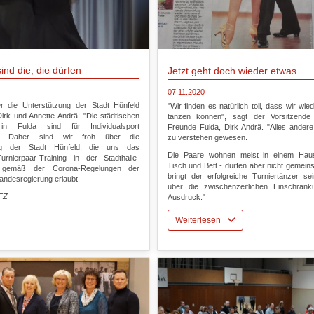
sind die, die dürfen
Jetzt geht doch wieder etwas
07.11.2020
r die Unterstützung der Stadt Hünfeld
"Wir finden es natürlich toll, dass wir wie
Dirk und Annette Andrä: "Die städtischen
tanzen können", sagt der Vorsitzende
 in Fulda sind für Individualsport
Freunde Fulda, Dirk Andrä. "Alles andere
n. Daher sind wir froh über die
zu verstehen gewesen.
ung der Stadt Hünfeld, die uns das
Die Paare wohnen meist in einem Haush
 Turnierpaar-Training in der Stadthalle-
Tisch und Bett - dürfen aber nicht gemei
s gemäß der Corona-Regelungen der
bringt der erfolgreiche Turniertänzer s
andesregierung erlaubt.
über die zwischenzeitlichen Einschrän
 FZ
Ausdruck."
Weiterlesen