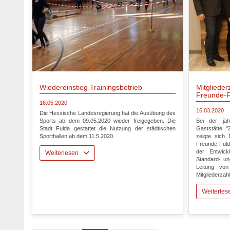
Wiedereinstieg Trainingsbetrieb
Mitgliede
Freunde-F
16.05.2020
16.03.2020
Die Hessische Landesregierung hat die Ausübung des
Sports ab dem 09.05.2020 wieder freigegeben. Die
Bei der jäh
Stadt Fulda gestattet die Nutzung der städtischen
Gaststätte 
Sporthallen ab dem 11.5.2020.
zeigte sich 
Freunde-Fuld
der Entwic
Weiterlesen
Standard- u
Leitung vo
Mitgliederzahl
Weiterle