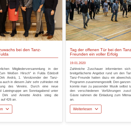
rzuwachs bei den Tanz-
Tag der offenen Tür bei den Tan
ulda
Freunden ein voller Erfolg
19.01.2020
rlichen Mitgliederversammlung in der
Zahlreiche Zuschauer informierten sic
"Zum Weißen Hirsch" in Fulda Edelzell
breitgefächerte Angebot rund um den Tan
Dirk Andrä, 1. Vorsitzender der Tanz-
Tanz-Freunde hatten dazu ein abwechsl
a auch in diesem Jahr sehr zufrieden mit
Programm zusammengestellt. Den ganzen
klung des Vereins. Durch eine neue
konnte man zu passender Musik selbst t
nd Lateingruppe am Sonntagabend unter
den verschiedenen Vorführungen zusc
n Dirk und Annette Andrä stieg die
Gäste nahmen die Einladung zum Mitma
 auf 426 an.
an.
sen
Weiterlesen