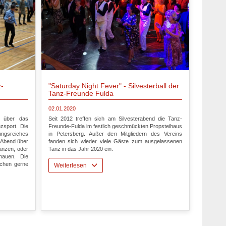
z-
"Saturday Night Fever" - Silvesterball der
Tanz-Freunde Fulda
02.01.2020
h über das
Seit 2012 treffen sich am Silvesterabend die Tanz-
zsport. Die
Freunde-Fulda im festlich geschmückten Propsteihaus
ungsreiches
in Petersberg. Außer den Mitgliedern des Vereins
 Abend über
fanden sich wieder viele Gäste zum ausgelassenen
anzen, oder
Tanz in das Jahr 2020 ein.
hauen. Die
chen gerne
Weiterlesen