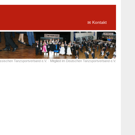
Kontakt
essischen Tanzsportverband e.V. · Mitglied im Deutschen Tanzsportverband e.V.